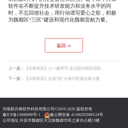
软件在不断提升技术研发能力和业务水平的同
时，不忘回馈社会，用行动谱写爱心之歌，积极
为魏都区“三区”建设和现代化魏都贡献力量。
返回
上一篇：
【兵锋简讯】八一建军节 走访慰问驻区部队
下一篇：
【兵锋简讯】在战“疫”大考中彰显兵锋力量
河南新兵锋软件科技有限公司©2010-2026 版权所有
豫ICP备13000090号-1
豫公网安备 41100202000124号
公司地址:许昌市魏都区天宝路魏都市民之家办公楼13楼