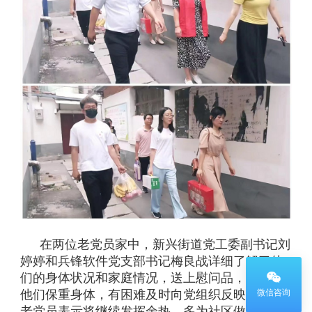
在两位老党员家中，新兴街道党工委副书记刘
婷婷和兵锋软件党支部书记梅良战详细了解了他
们的身体状况和家庭情况，送上慰问品，并嘱咐
微信咨询
他们保重身体，有困难及时向党组织反映。两位
老党员表示将继续发挥余热，多为社区做贡献。